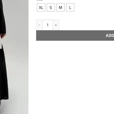
XL
S
M
L
nanes - 17 quantity
ADD