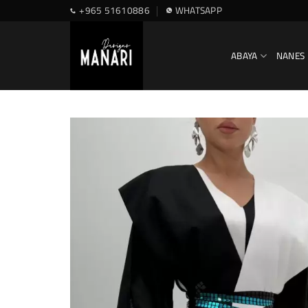
Skip
+965 51610886
WHATSAPP
to
content
ABAYA
NANES