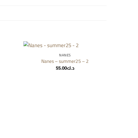
NANES
Add to
Add to
Nanes – summer25 – 2
wishlist
wishlist
55.00
د.ك