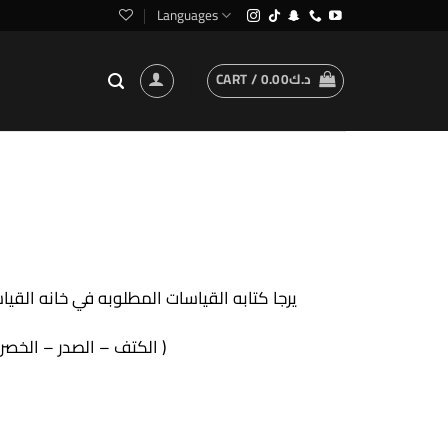
Languages
CART /
0.00
د.ك
يرجا كتابه القياسات المطلوبه في خانه القيا
( الكتف – الصدر – الخصر – الورك – الطول )