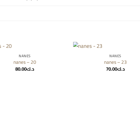
NANES
NANES
Add to
nanes – 20
nanes – 23
wishlist
80.00
د.ك
70.00
د.ك