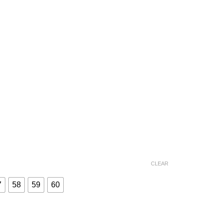
CLEAR
7
58
59
60