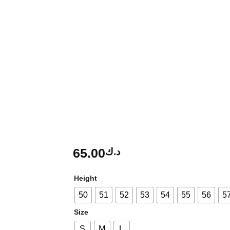
65.00
د.ك
Height
50
51
52
53
54
55
56
5
Size
S
M
L