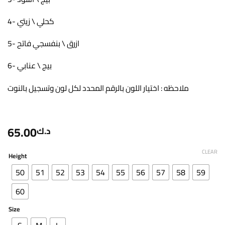
4- كحلي \ زيتي
5- ازرق \ بنفسجي فاتح
6- بيج \ عنابي
ملاحظه : اختيار اللون بالرقم المحدد لكل لون وتسجيل بالنوت
65.00
د.ك
CLEAR
Height
50
51
52
53
54
55
56
57
58
59
60
Size