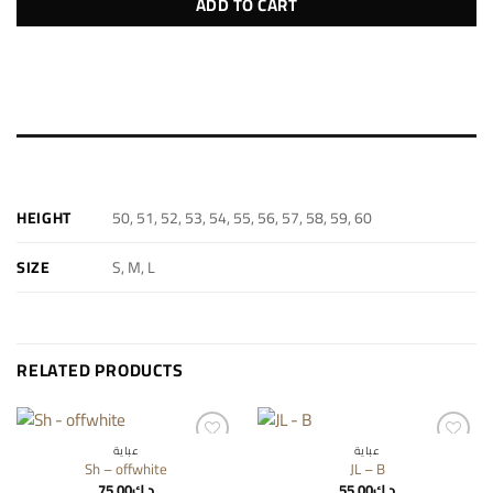
ADD TO CART
ADDITIONAL INFORMATION
50, 51, 52, 53, 54, 55, 56, 57, 58, 59, 60
HEIGHT
S, M, L
SIZE
RELATED PRODUCTS
عباية
عباية
Add to
Add to
Sh – offwhite
JL – B
wishlist
wishlist
75.00
د.ك
55.00
د.ك