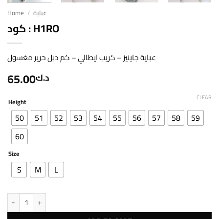
Home
/
عباية
كود : H1RO
عباية جاينيز – كريب ايطالي – كم دبل حرير مغسول
65.00
د.ك
CLEAR
Height
50
51
52
53
54
55
56
57
58
59
60
Size
S
M
L
كود : H1RO quantity