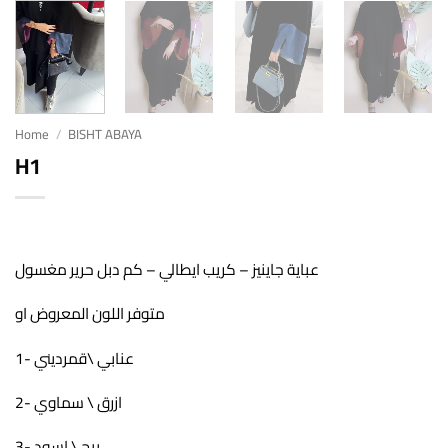
Home
/
BISHT ABAYA
H1
عباية جاينيز – كريب ايطالي – كم دبل حرير مغسول
متوفر اللون المعروض او
1- عنابي \قمرديني
2- ازرق \ سماوي
3- بيج \ اسود