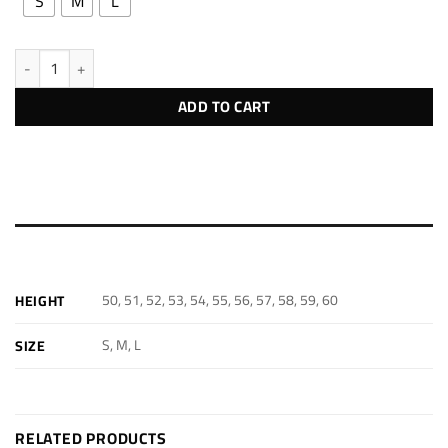
S
M
L
H1 quantity
ADD TO CART
ADDITIONAL INFORMATION
50, 51, 52, 53, 54, 55, 56, 57, 58, 59, 60
HEIGHT
S, M, L
SIZE
RELATED PRODUCTS