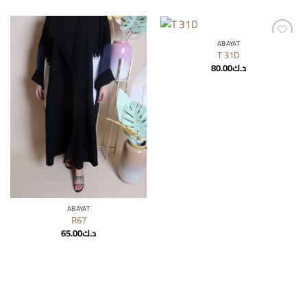
ABAYAT
Add to
Add to
T 31D
wishlist
wishlist
80.00
د.ك
ABAYAT
R67
65.00
د.ك